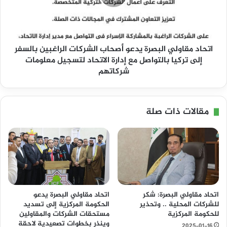
ب
م
ص
ق
ر
ا
ة
و
ي
اتحاد مقاولي البصرة يدعو أصحاب الشركات الراغبين بالسفر
ل
ت
ي
إلى تركيا بالتواصل مع إدارة الاتحاد لتسجيل معلومات
و
ا
شركاتهم
ع
ل
د
ب
ب
ص
مقالات ذات صلة
ك
ر
ش
ة
ف
ي
ر
د
ؤ
ع
و
و
س
أ
ا
ص
اتحاد مقاولي البصرة: شكر
اتحاد مقاولي البصرة يدعو
ل
ح
للشركات المحلية .. وتحذير
الحكومة المركزية إلى تسديد
ف
ا
للحكومة المركزية
مستحقات الشركات والمقاولين
س
ب
وينذر بخطوات تصعيدية لاحقة
2025-01-16