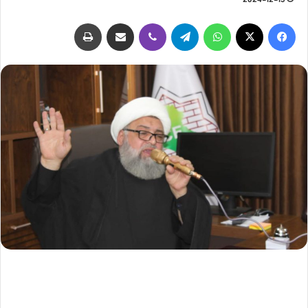
2024-12-15
فيسبوك
‫X
واتساب
تيلقرام
ڤايبر
مشاركة عبر البريد
طباعة