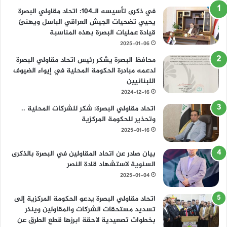
ن
ة
في ذكرى تأسيسه الـ104: اتحاد مقاولي البصرة
ا
يحيي تضحيات الجيش العراقي الباسل ويهنئ
ل
قيادة عمليات البصرة بهذه المناسبة
ا
2025-01-06
ت
ح
محافظ البصرة يشكر رئيس اتحاد مقاولي البصرة
ا
لدعمه مبادرة الحكومة المحلية في إيواء الضيوف
د
اللبنانيين
ل
2024-12-16
ت
اتحاد مقاولي البصرة: شكر للشركات المحلية ..
س
وتحذير للحكومة المركزية
ج
2025-01-16
ي
ل
بيان صادر عن اتحاد المقاولين في البصرة بالذكرى
م
السنوية لاستشهاد قادة النصر
ع
2025-01-04
ل
و
م
اتحاد مقاولي البصرة يدعو الحكومة المركزية إلى
ا
تسديد مستحقات الشركات والمقاولين وينذر
ت
بخطوات تصعيدية لاحقة ابرزها قطع الطرق عن