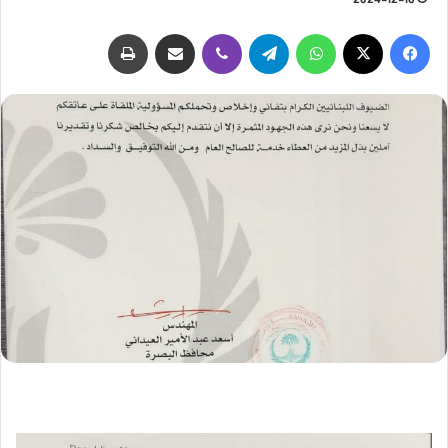
2024-12-16
فيسبوك
‫X
واتساب
تيلقرام
ڤايبر
مشاركة عبر البريد
طباعة