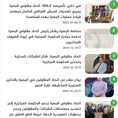
و
ي
في ذكرى تأسيسه الـ104: اتحاد مقاولي البصرة
ا
ز
يحيي تضحيات الجيش العراقي الباسل ويهنئ
ل
ي
قيادة عمليات البصرة بهذه المناسبة
إ
ن
2025-01-06
ع
ل
محافظ البصرة يشكر رئيس اتحاد مقاولي البصرة
ا
لدعمه مبادرة الحكومة المحلية في إيواء الضيوف
م
اللبنانيين
2024-12-16
اتحاد مقاولي البصرة: شكر للشركات المحلية ..
وتحذير للحكومة المركزية
2025-01-16
بيان صادر عن اتحاد المقاولين في البصرة بالذكرى
السنوية لاستشهاد قادة النصر
2025-01-04
اتحاد مقاولي البصرة يدعو الحكومة المركزية إلى
تسديد مستحقات الشركات والمقاولين وينذر
بخطوات تصعيدية لاحقة ابرزها قطع الطرق عن