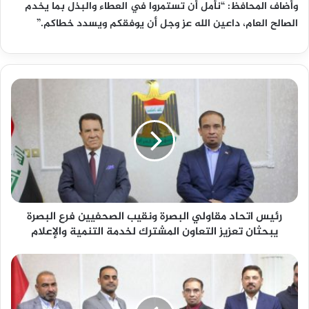
وأضاف المحافظ: “نأمل أن تستمروا في العطاء والبذل بما يخدم
الصالح العام، داعين الله عز وجل أن يوفقكم ويسدد خطاكم.”
ر
ئ
ي
س
ا
ت
ح
ا
د
رئيس اتحاد مقاولي البصرة ونقيب الصحفيين فرع البصرة
م
ق
يبحثان تعزيز التعاون المشترك لخدمة التنمية والإعلام
ا
و
ر
ل
ئ
ي
ي
ا
س