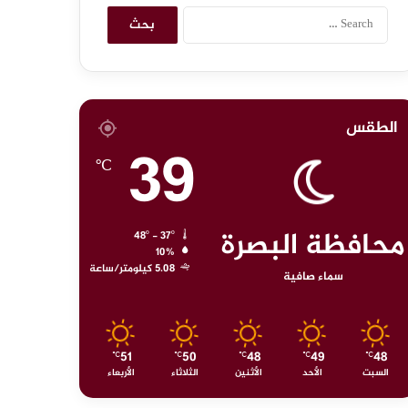
ا
ل
ب
ح
ث
ع
الطقس
ن
39
:
℃
محافظة البصرة
48º - 37º
10%
5.08 كيلومتر/ساعة
سماء صافية
51
50
48
49
48
℃
℃
℃
℃
℃
السبت
الأحد
الأثنين
الثلاثاء
الأربعاء