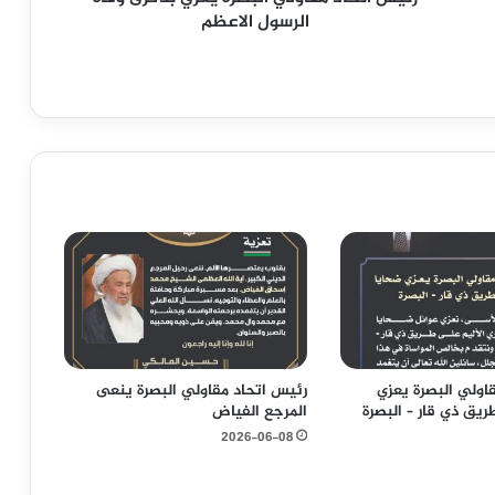
ق
الرسول الاعظم
ا
و
ل
ي
ا
ل
ب
ص
ر
ة
ي
ع
ز
ي
ب
اولي البصرة يعزي
رئيس اتحاد مقاولي البصرة ينعى
ذ
يق ذي قار – البصرة
المرجع الفياض
ك
ر
2026-06-08
ى
و