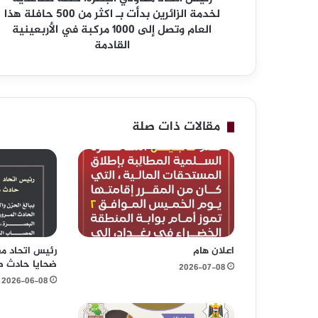
ق
لخدمة الزائرين بدأت بـ اكثر من 500 حافلة هذا
ا
العام وتصل إلى 1000 مركبة في الأربعينية
و
القادمة
ل
ي
ا
ل
ب
مقالات ذات صلة
ص
ر
ة
:
خ
ط
ة
ت
اعلان هام
رئيس اتحاد مق
ص
ضحايا حادث طر
ا
2026-07-08
ع
2026-06-08
د
ي