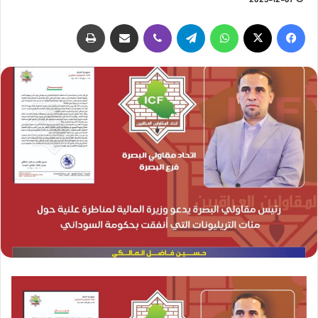
2025-12-07
فيسبوك
‫X
واتساب
تيلقرام
ڤايبر
مشاركة عبر البريد
طباعة