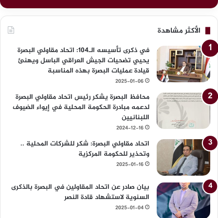
ن
ا
ف
ل
ق
ع
الأكثر مشاهدة
ت
ظ
ب
في ذكرى تأسيسه الـ104: اتحاد مقاولي البصرة
ي
ح
يحيي تضحيات الجيش العراقي الباسل ويهنئ
م
ك
قيادة عمليات البصرة بهذه المناسبة
و
2025-01-06
م
محافظ البصرة يشكر رئيس اتحاد مقاولي البصرة
ة
لدعمه مبادرة الحكومة المحلية في إيواء الضيوف
ا
اللبنانيين
ل
2024-12-16
س
و
اتحاد مقاولي البصرة: شكر للشركات المحلية ..
د
وتحذير للحكومة المركزية
ا
2025-01-16
ن
ي
بيان صادر عن اتحاد المقاولين في البصرة بالذكرى
السنوية لاستشهاد قادة النصر
2025-01-04