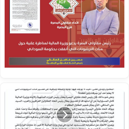
ر
ئ
ي
س
م
ق
ا