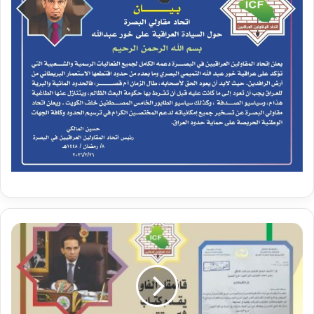
ق
ا
ئ
م
ق
ا