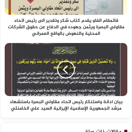
م
ا
ل
قائمقام الفاو يقدم كتاب شكر وتقدير الى رئيس اتحاد
ف
ا
مقاولي البصرة ويثمن جهوده في الدفاع عن حقوق الشركات
و
المحلية والنهوض بالواقع العمراني
ي
ق
ب
د
ي
م
ا
ك
ن
ت
ا
ا
د
ب
ا
ش
ن
ك
ة
ر
بيان ادانة واستنكار رئيس اتحاد مقاولي البصرة باستشهاد
و
و
ا
مرشد الجمهورية الإسلامية الإيرانية السيد علي الخامنئي
ت
س
ق
ت
د
ن
ي